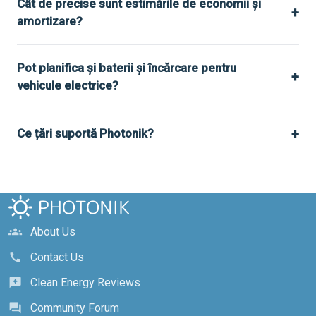
Cât de precise sunt estimările de economii și
+
amortizare?
Pot planifica și baterii și încărcare pentru
+
vehicule electrice?
+
Ce țări suportă Photonik?
About Us
groups
Contact Us
call
Clean Energy Reviews
reviews
Community Forum
forum