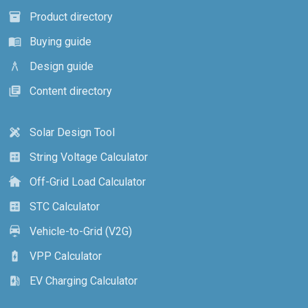
Product directory
inventory_2
Buying guide
menu_book
Design guide
architecture
Content directory
library_books
Solar Design Tool
design_services
String Voltage Calculator
calculate
Off-Grid Load Calculator
cottage
STC Calculator
calculate
Vehicle-to-Grid (V2G)
electric_car
VPP Calculator
battery_charging_full
EV Charging Calculator
ev_station