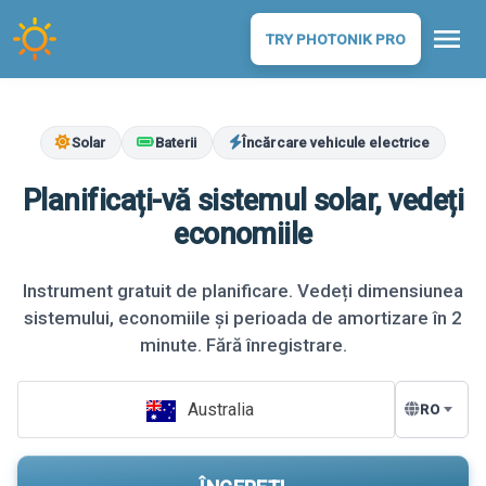
menu
TRY PHOTONIK PRO
Solar
Baterii
Încărcare vehicule electrice
Planificați-vă sistemul solar, vedeți
economiile
Instrument gratuit de planificare. Vedeți dimensiunea
sistemului, economiile și perioada de amortizare în 2
minute. Fără înregistrare.
Australia