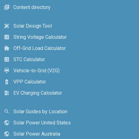
Content directory
library_books
Solar Design Tool
design_services
String Voltage Calculator
calculate
Off-Grid Load Calculator
cottage
STC Calculator
calculate
Vehicle-to-Grid (V2G)
electric_car
VPP Calculator
battery_charging_full
EV Charging Calculator
ev_station
Solar Guides by Location
search
Solar Power United States
public
Solar Power Australia
public