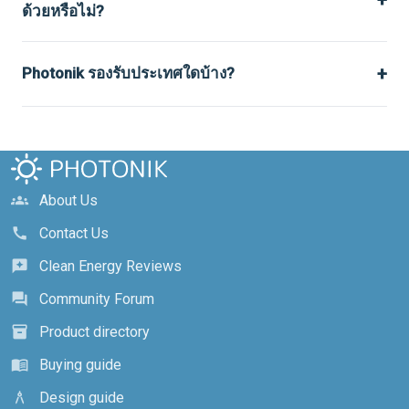
ด้วยหรือไม่?
+
Photonik รองรับประเทศใดบ้าง?
About Us
groups
Contact Us
call
Clean Energy Reviews
reviews
Community Forum
forum
Product directory
inventory_2
Buying guide
menu_book
Design guide
architecture